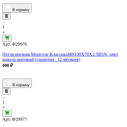
В корзину
–
1
+
Арт.
Ф29976
Петля врезная Морелли КлассикаMS100X70X2.5RSN, цвет
никель матовый (гарантия - 12 месяцев)
400
₽
В корзину
–
1
+
Арт.
Ф29977