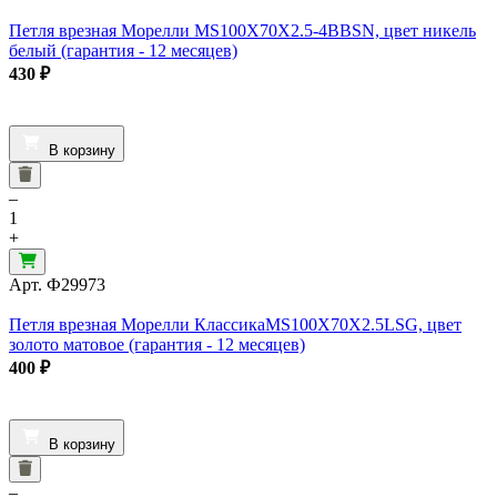
Петля врезная Морелли MS100X70X2.5-4BBSN, цвет никель
белый (гарантия - 12 месяцев)
430
₽
В корзину
–
1
+
Арт.
Ф29973
Петля врезная Морелли КлассикаMS100X70X2.5LSG, цвет
золото матовое (гарантия - 12 месяцев)
400
₽
В корзину
–