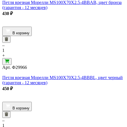
Петля врезная Морелли MS100X70X2.5-4BBAB, цвет бронза
(гарантия - 12 месяцев)
430
₽
В корзину
–
1
+
Арт.
Ф29966
Петля врезная Морелли MS100X70X2.5-4BBBL, цвет черный
(гарантия - 12 месяцев)
450
₽
В корзину
–
1