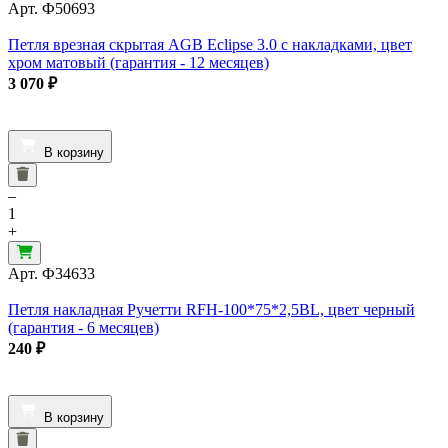
Арт.
Ф50693
Петля врезная скрытая AGB Eclipse 3.0 с накладками, цвет
хром матовый (гарантия - 12 месяцев)
3 070
₽
В корзину
–
1
+
Арт.
Ф34633
Петля накладная Ручетти RFH-100*75*2,5BL, цвет черный
(гарантия - 6 месяцев)
240
₽
В корзину