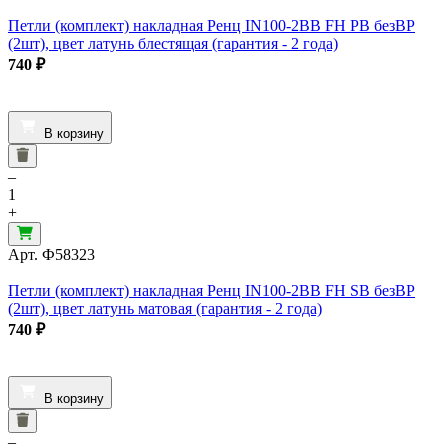
Петли (комплект) накладная Ренц IN100-2BB FH PB безВР
(2шт), цвет латунь блестящая (гарантия - 2 года)
740
₽
В корзину
–
1
+
Арт.
Ф58323
Петли (комплект) накладная Ренц IN100-2BB FH SB безВР
(2шт), цвет латунь матовая (гарантия - 2 года)
740
₽
В корзину
–