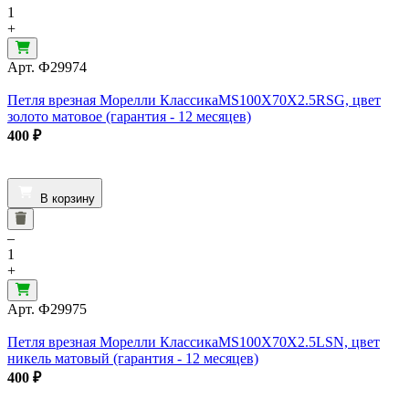
1
+
Арт.
Ф29974
Петля врезная Морелли КлассикаMS100X70X2.5RSG, цвет
золото матовое (гарантия - 12 месяцев)
400
₽
В корзину
–
1
+
Арт.
Ф29975
Петля врезная Морелли КлассикаMS100X70X2.5LSN, цвет
никель матовый (гарантия - 12 месяцев)
400
₽