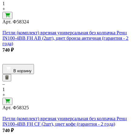
1
+
Арт.
Ф58324
Петли (комплект) врезная универсальная без колпачка Ренц
IN100-4BB FH AB (2шт), цвет бронза античная (гарантия - 2
года)
740
₽
В корзину
–
1
+
Арт.
Ф58325
Петли (комплект) врезная универсальная без колпачка Ренц
IN100-4BB FH CF (2шт), цвет кофе (гарантия - 2 года)
740
₽