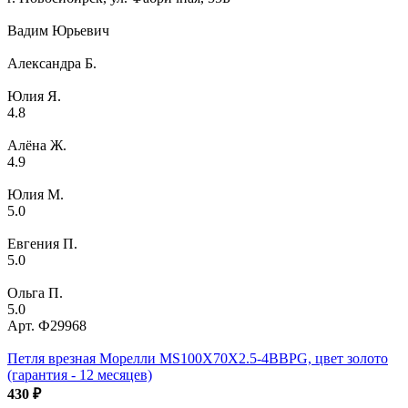
Вадим Юрьевич
Александра Б.
Юлия Я.
4.8
Алёна Ж.
4.9
Юлия М.
5.0
Евгения П.
5.0
Ольга П.
5.0
Арт.
Ф29968
Петля врезная Морелли MS100X70X2.5-4BBPG, цвет золото
(гарантия - 12 месяцев)
430
₽