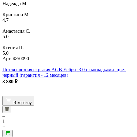
Надежда М.
Кристина М.
4.7
Анастасия С.
5.0
Ксения П.
5.0
Арт.
Ф50090
Петля врезная скрытая AGB Eclipse 3.0 с накладками, цвет
черный (гарантия - 12 месяцев)
3 880
₽
В корзину
–
1
+