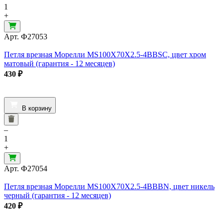
1
+
Арт.
Ф27053
Петля врезная Морелли MS100X70X2.5-4BBSC, цвет хром
матовый (гарантия - 12 месяцев)
430
₽
В корзину
–
1
+
Арт.
Ф27054
Петля врезная Морелли MS100X70X2.5-4BBBN, цвет никель
черный (гарантия - 12 месяцев)
420
₽