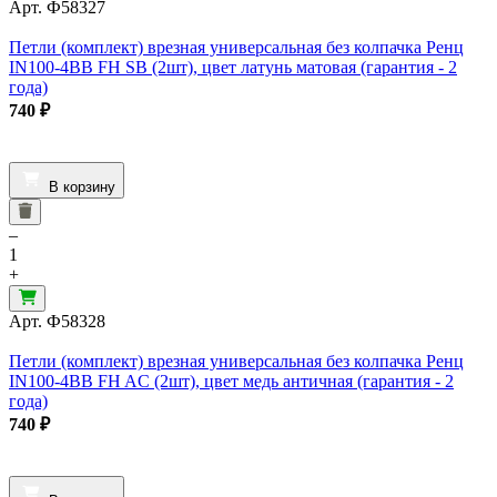
Арт.
Ф58327
Петли (комплект) врезная универсальная без колпачка Ренц
IN100-4BB FH SB (2шт), цвет латунь матовая (гарантия - 2
года)
740
₽
В корзину
–
1
+
Арт.
Ф58328
Петли (комплект) врезная универсальная без колпачка Ренц
IN100-4BB FH AC (2шт), цвет медь античная (гарантия - 2
года)
740
₽