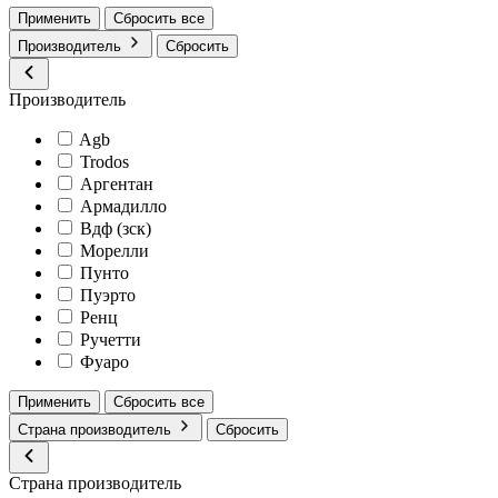
Применить
Сбросить все
Производитель
Сбросить
Производитель
Agb
Trodos
Аргентан
Армадилло
Вдф (зск)
Морелли
Пунто
Пуэрто
Ренц
Ручетти
Фуаро
Применить
Сбросить все
Страна производитель
Сбросить
Страна производитель