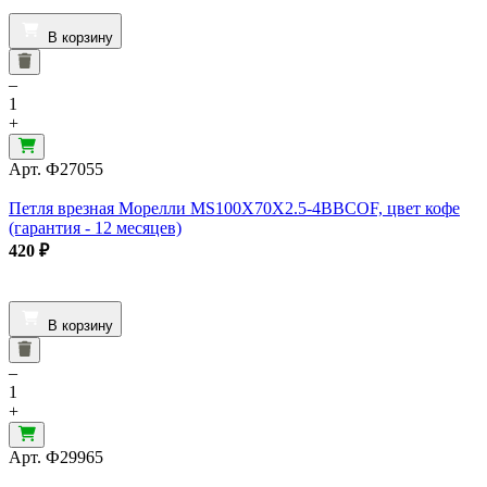
В корзину
–
1
+
Арт.
Ф27055
Петля врезная Морелли MS100X70X2.5-4BBCOF, цвет кофе
(гарантия - 12 месяцев)
420
₽
В корзину
–
1
+
Арт.
Ф29965