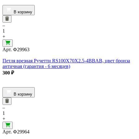
В корзину
–
1
+
Арт.
Ф29963
Петля врезная Ручетти RS100X70X2.5-4BBAB, цвет бронза
античная (гарантия - 6 месяцев)
300
₽
В корзину
–
1
+
Арт.
Ф29964