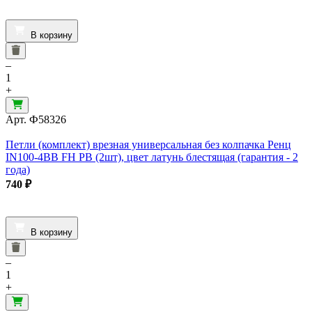
В корзину
–
1
+
Арт.
Ф58326
Петли (комплект) врезная универсальная без колпачка Ренц
IN100-4BB FH PB (2шт), цвет латунь блестящая (гарантия - 2
года)
740
₽
В корзину
–
1
+