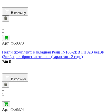
В корзину
–
1
+
Арт.
Ф58373
Петли (комплект) накладная Ренц IN100-2BB FH AB безВР
(2шт), цвет бронза античная (гарантия - 2 года)
740
₽
В корзину
–
1
+
Арт.
Ф58374