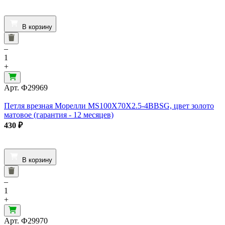
В корзину
–
1
+
Арт.
Ф29969
Петля врезная Морелли MS100X70X2.5-4BBSG, цвет золото
матовое (гарантия - 12 месяцев)
430
₽
В корзину
–
1
+
Арт.
Ф29970