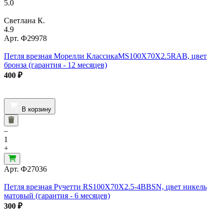
5.0
Светлана К.
4.9
Арт.
Ф29978
Петля врезная Морелли КлассикаMS100X70X2.5RAB, цвет
бронза (гарантия - 12 месяцев)
400
₽
В корзину
–
1
+
Арт.
Ф27036
Петля врезная Ручетти RS100X70X2.5-4BBSN, цвет никель
матовый (гарантия - 6 месяцев)
300
₽