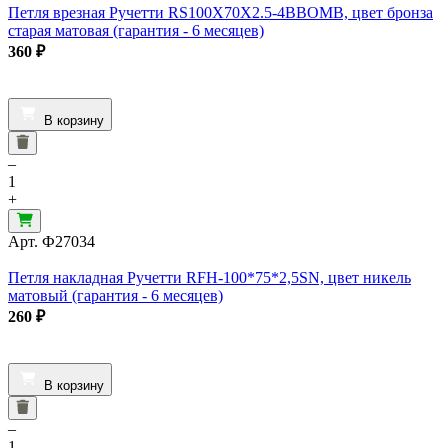
Петля врезная Ручетти RS100X70X2.5-4BBOMB, цвет бронза
старая матовая (гарантия - 6 месяцев)
360
₽
В корзину
–
1
+
Арт.
Ф27034
Петля накладная Ручетти RFH-100*75*2,5SN, цвет никель
матовый (гарантия - 6 месяцев)
260
₽
В корзину
–
1