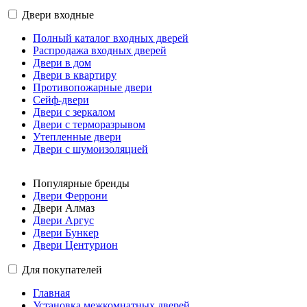
Двери входные
Полный каталог входных дверей
Распродажа входных дверей
Двери в дом
Двери в квартиру
Противопожарные двери
Сейф-двери
Двери с зеркалом
Двери с терморазрывом
Утепленные двери
Двери с шумоизоляцией
Популярные бренды
Двери Феррони
Двери Алмаз
Двери Аргус
Двери Бункер
Двери Центурион
Для покупателей
Главная
Установка межкомнатных дверей