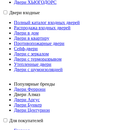
Двери ХЬЮГОДОРС
Двери входные
Полный каталог входных дверей
Распродажа входных дверей
Двери в дом
Двери в квартиру
Противопожарные двери
Сейф-двери
Двери с зеркалом
Двери с терморазрывом
Утепленные двери
Двери с шумоизоляцией
Популярные бренды
Двери Феррони
Двери Алмаз
Двери Аргус
Двери Бункер
Двери Центурион
Для покупателей