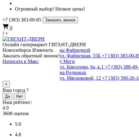
Огромный выбор! Низкие цены!
+7 (383) 383-00-85
Заказать звонок
0
!
+
Онлайн гипермаркет ГИГАНТ-ДВЕРИ
Новосибирск
Изменить
на Фабричной
Заказать обратный звонок!
ул. Фабричная, 55Б
+7 (383) 383-00-8
Написать в Макс
у Меги
ул. Брюллова, 6а, к.1
+7 (383) 388-49
на Родниках
ул. Мясниковой, 12
+7 (383) 390-20-1
×
Ваш город
?
Наш рейтинг:
4.9
3608
оценок
5.0
4.8