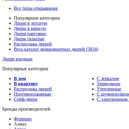
Все типы открывания
Популярные категории
Двери в детскую
Двери в ванную
Двери царговые
Двери скрытые
Распродажа дверей
Весь каталог межкомнатных дверей (5834)
Двери входные
Популярные категории
В дом
С зеркалом
В квартиру
Термодвери
Распродажа дверей
Утепленные
Противопожарные
С шумоизоляци
Сейф-двери
С электронным 
Бренды производителей
Феррони
Алмаз