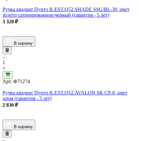
Ручка квадрат Пунто K.EST.Q52.SHADE SSG/BL-39, цвет
золото сатинированное/черный (гарантия - 5 лет)
3 320
₽
В корзину
–
1
+
Арт.
Ф71274
Ручка квадрат Пунто K.EST.Q52.AVALON SK CP-8, цвет
хром (гарантия - 5 лет)
2 830
₽
В корзину
–