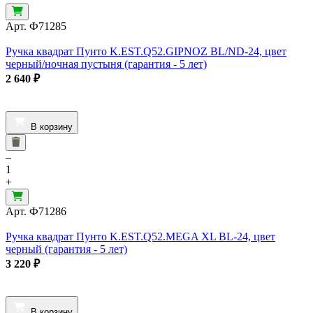
Арт.
Ф71285
Ручка квадрат Пунто K.EST.Q52.GIPNOZ BL/ND-24, цвет
черный/ночная пустыня (гарантия - 5 лет)
2 640
₽
В корзину
–
1
+
Арт.
Ф71286
Ручка квадрат Пунто K.EST.Q52.MEGA XL BL-24, цвет
черный (гарантия - 5 лет)
3 220
₽
В корзину