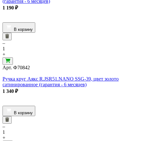
(гарантия - 6 месяцев)
1 190
₽
В корзину
–
1
+
Арт.
Ф70842
Ручка круг Аякс R.JSR51.NANO SSG-39, цвет золото
сатинированное (гарантия - 6 месяцев)
1 340
₽
В корзину
–
1
+