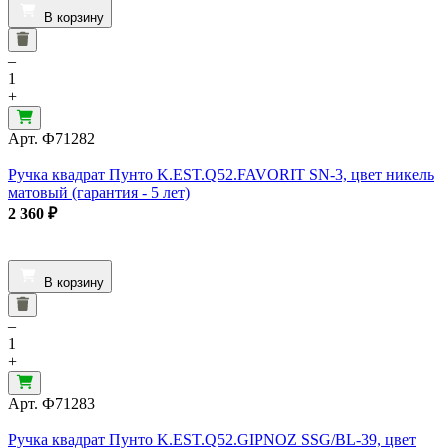
В корзину
–
1
+
Арт.
Ф71282
Ручка квадрат Пунто K.EST.Q52.FAVORIT SN-3, цвет никель
матовый (гарантия - 5 лет)
2 360
₽
В корзину
–
1
+
Арт.
Ф71283
Ручка квадрат Пунто K.EST.Q52.GIPNOZ SSG/BL-39, цвет