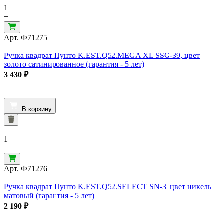
1
+
Арт.
Ф71275
Ручка квадрат Пунто K.EST.Q52.MEGA XL SSG-39, цвет
золото сатинированное (гарантия - 5 лет)
3 430
₽
В корзину
–
1
+
Арт.
Ф71276
Ручка квадрат Пунто K.EST.Q52.SELECT SN-3, цвет никель
матовый (гарантия - 5 лет)
2 190
₽