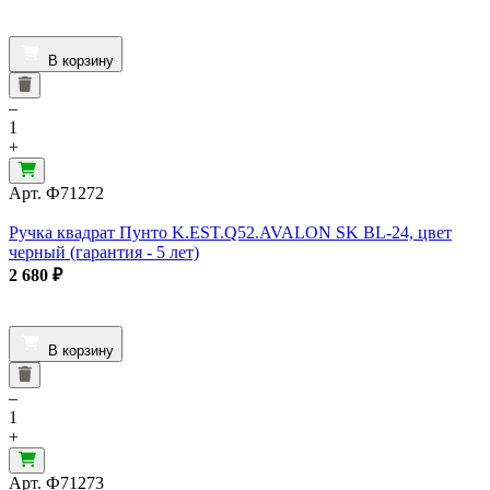
В корзину
–
1
+
Арт.
Ф71272
Ручка квадрат Пунто K.EST.Q52.AVALON SK BL-24, цвет
черный (гарантия - 5 лет)
2 680
₽
В корзину
–
1
+
Арт.
Ф71273