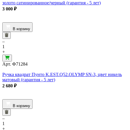
золото сатинированное/черный (гарантия - 5 лет)
3 000
₽
В корзину
–
1
+
Арт.
Ф71284
Ручка квадрат Пунто K.EST.Q52.OLYMP SN-3, цвет никель
матовый (гарантия - 5 лет)
2 680
₽
В корзину
–
1
+