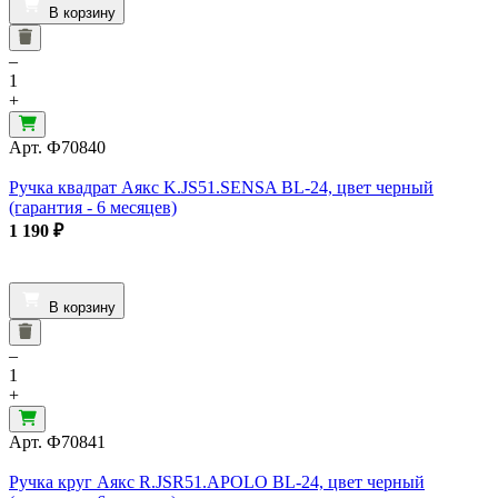
В корзину
–
1
+
Арт.
Ф70840
Ручка квадрат Аякс K.JS51.SENSA BL-24, цвет черный
(гарантия - 6 месяцев)
1 190
₽
В корзину
–
1
+
Арт.
Ф70841
Ручка круг Аякс R.JSR51.APOLO BL-24, цвет черный