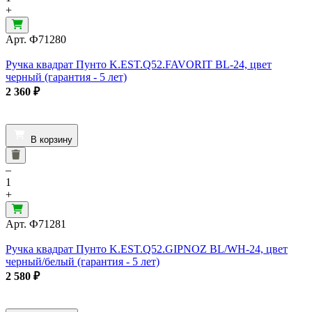
+
Арт.
Ф71280
Ручка квадрат Пунто K.EST.Q52.FAVORIT BL-24, цвет
черный (гарантия - 5 лет)
2 360
₽
В корзину
–
1
+
Арт.
Ф71281
Ручка квадрат Пунто K.EST.Q52.GIPNOZ BL/WH-24, цвет
черный/белый (гарантия - 5 лет)
2 580
₽