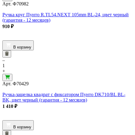
Арт.
Ф70982
Ручка круг Пунто R.TL54.NEXT 105mm BL-24, цвет черный
(гарантия - 12 месяцев)
910
₽
В корзину
–
1
+
Арт.
Ф70429
Ручка-защелка квадрат с фиксатором Пунто DK710/BL BL-
BK, цвет черный (гарантия - 12 месяцев)
1 410
₽
В корзину