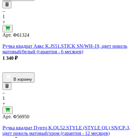
–
1
+
Арт.
Ф61324
Ручка квадрат Аякс K.JS51.STICK SN/WH-19, цвет никель
матовый/белый (гарантия - 6 месяцев)
1 340
₽
В корзину
–
1
+
Арт.
Ф56950
Ручка квадрат Пунто K.QL52.STYLE (STYLE QL) SN/CP-3,
цвет никель матовый/хром (гарантия - 12 месяцев)