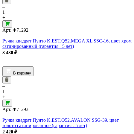
–
1
+
Арт.
Ф71292
Ручка квадрат Пунто K.EST.Q52.MEGA XL SSC-16, цвет хром
сатинированный (гарантия - 5 лет)
3 430
₽
В корзину
–
1
+
Арт.
Ф71293
Ручка квадрат Пунто K.EST.Q52.AVALON SSG-39, цвет
золото сатинированное (гарантия - 5 лет)
2 420
₽