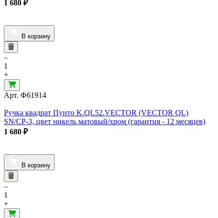
1 680
₽
В корзину
–
1
+
Арт.
Ф61914
Ручка квадрат Пунто K.QL52.VECTOR (VECTOR QL)
SN/CP-3, цвет никель матовый/хром (гарантия - 12 месяцев)
1 680
₽
В корзину
–
1
+