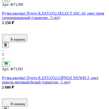
Арт.
Ф71290
Ручка квадрат Пунто K.EST.Q52.SELECT SSC-16, цвет хром
сатинированный (гарантия - 5 лет)
2 250
₽
В корзину
–
1
+
Арт.
Ф71291
Ручка квадрат Пунто K.EST.Q52.GIPNOZ SN/WH-3, цвет
никель матовый/белый (гарантия - 5 лет)
2 680
₽
В корзину