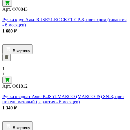
Арт.
Ф70843
Ручка круг Аякс R.JSR51.ROCKET CP-8, цвет хром (гарантия
- 6 месяцев)
1 680
₽
В корзину
–
1
+
Арт.
Ф61812
Ручка квадрат Аякс K.JS51.MARCO (MARCO JS) SN-3, цвет
никель матовый (гарантия - 6 месяцев)
1 340
₽
В корзину