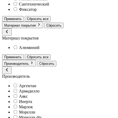
Сантехнический
Фиксатор
Применить
Сбросить все
Материал покрытия
Сбросить
Материал покрытия
Алюминий
Применить
Сбросить все
Производитель
Сбросить
Производитель
Аргентан
Армадилло
Аякс
Инерта
Марлок
Морелли
Морелли diy