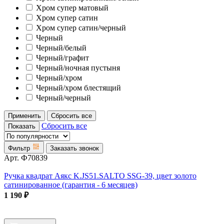
Хром супер матовый
Хром супер сатин
Хром супер сатин/черный
Черный
Черный/белый
Черный/графит
Черный/ночная пустыня
Черный/хром
Черный/хром блестящий
Черный/черный
Применить
Сбросить все
Сбросить все
Показать
Фильтр
Заказать звонок
Арт.
Ф70839
Ручка квадрат Аякс K.JS51.SALTO SSG-39, цвет золото
сатинированное (гарантия - 6 месяцев)
1 190
₽