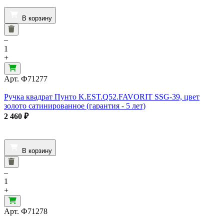
В корзину
–
1
+
Арт.
Ф71277
Ручка квадрат Пунто K.EST.Q52.FAVORIT SSG-39, цвет
золото сатинированное (гарантия - 5 лет)
2 460
₽
В корзину
–
1
+
Арт.
Ф71278