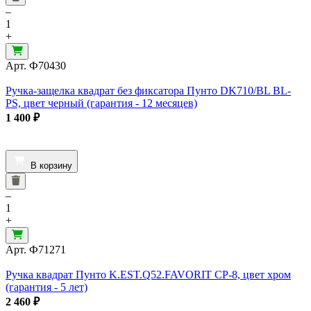
–
1
+
Арт.
Ф70430
Ручка-защелка квадрат без фиксатора Пунто DK710/BL BL-
PS, цвет черный (гарантия - 12 месяцев)
1 400
₽
В корзину
–
1
+
Арт.
Ф71271
Ручка квадрат Пунто K.EST.Q52.FAVORIT CP-8, цвет хром
(гарантия - 5 лет)
2 460
₽