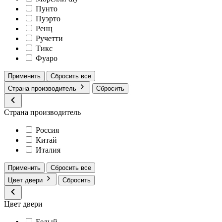
Пунто
Пуэрто
Ренц
Ручетти
Тикс
Фуаро
Применить
Сбросить все
Страна производитель
Сбросить
Страна производитель
Россия
Китай
Италия
Применить
Сбросить все
Цвет двери
Сбросить
Цвет двери
Белый