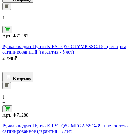
–
1
+
Арт.
Ф71287
Ручка квадрат Пунто K.EST.Q52.OLYMP SSC-16, цвет хром
сатинированный (гарантия - 5 лет)
2 790
₽
В корзину
–
1
+
Арт.
Ф71288
Ручка квадрат Пунто K.EST.Q52.MEGA SSG-39, цвет золото
сатинированное (гарантия - 5 лет)